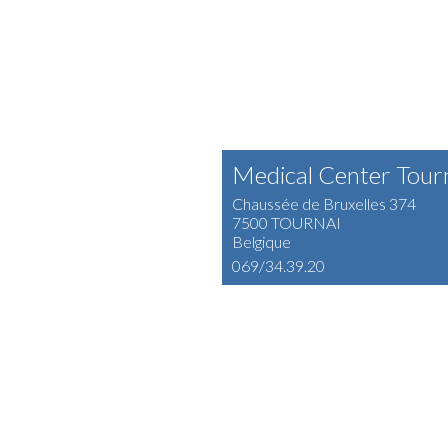
Medical Center Tour
Chaussée de Bruxelles 374
7500 TOURNAI
Belgique
069/34.39.20